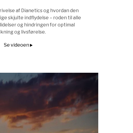
rivelse af Dianetics og hvordan den
ge skjulte indflydelse – roden til alle
idelser og hindringen for optimal
ning og livsførelse.
Se videoen