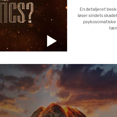
En detaljeret besk
løser sindets skadeli
psykosomatiske l
tænk