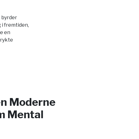
 byrder
 i fremtiden,
le en
trykte
en Moderne
m Mental