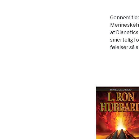
Gennem tide
Menneskehede
at Dianetics
smertelig fo
følelser så a