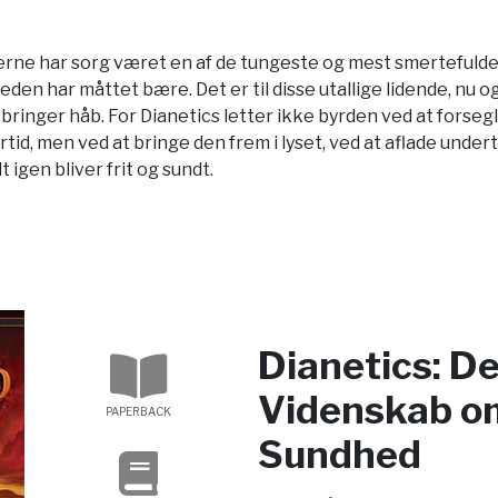
rne har sorg været en af de tungeste og mest smertefulde
n har måttet bære. Det er til disse utallige lidende, nu og
 bringer håb. For Dianetics letter ikke byrden ved at forseg
rtid, men ved at bringe den frem i lyset, ved at aflade under
lt igen bliver frit og sundt.
Dianetics: D
Videnskab o
PAPERBACK
Sundhed