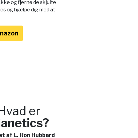
kke og fjerne de skjulte
ces og hjælpe dig med at
Amazon
Hvad er
ianetics?
et af L. Ron Hubbard