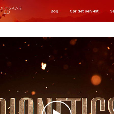
Bog
Gør det selv-kit
S