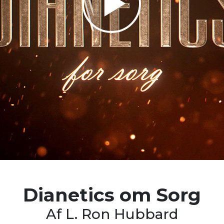
Play
Video
Dianetics
om Sorg
Af L. Ron Hubbard