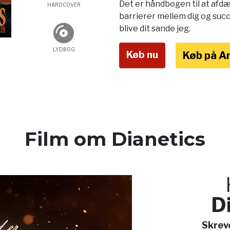
Det er håndbogen til at afdæ
HARDCOVER
barrierer mellem dig og suc
blive dit sande jeg.
LYDBOG
Køb nu
Køb på 
Film om Dianetics
D
Skrev