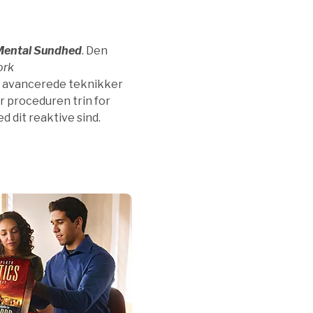
Mental Sundhed
. Den
ork
de avancerede teknikker
r proceduren trin for
ed dit reaktive sind.