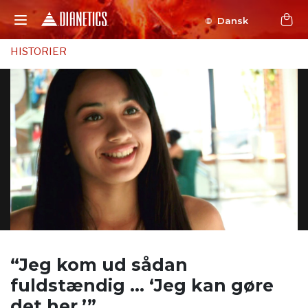
Dansk
HISTORIER
“Jeg kom ud sådan
fuldstændig …
‘Jeg kan gøre
det her.’”