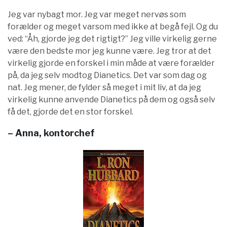
Jeg var nybagt mor. Jeg var meget nervøs som
forælder og meget varsom med ikke at begå fejl. Og du
ved: “Åh, gjorde jeg det rigtigt?” Jeg ville virkelig gerne
være den bedste mor jeg kunne være. Jeg tror at det
virkelig gjorde en forskel i min måde at være forælder
på, da jeg selv modtog Dianetics. Det var som dag og
nat. Jeg mener, de fylder så meget i mit liv, at da jeg
virkelig kunne anvende Dianetics på dem og også selv
få det, gjorde det en stor forskel.
– Anna, kontorchef