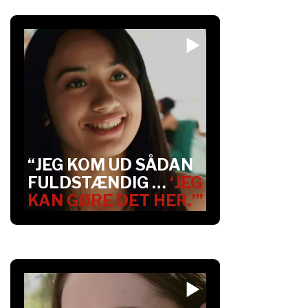
“JEG KOM UD SÅDAN
FULDSTÆNDIG …
‘JEG
KAN GØRE DET HER.’”