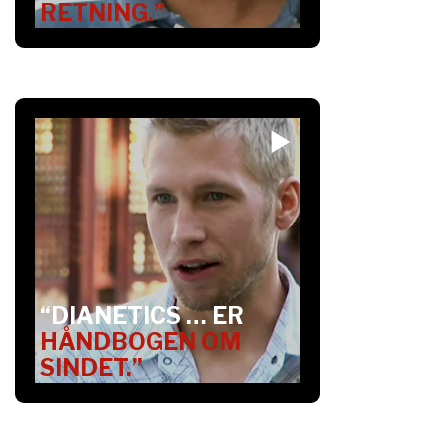
RETNING.”
“DIANETICS … ER
HÅNDBOGEN OM
SINDET.”