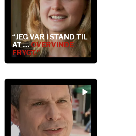
“JEG VAR I STAND TIL
AT …
OVERVINDE
FRYGT.”