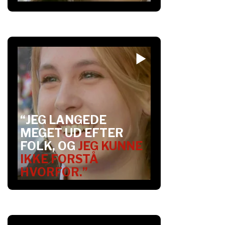
“JEG LANGEDE
MEGET UD EFTER
FOLK, OG
JEG KUNNE
IKKE FORSTÅ
HVORFOR.”