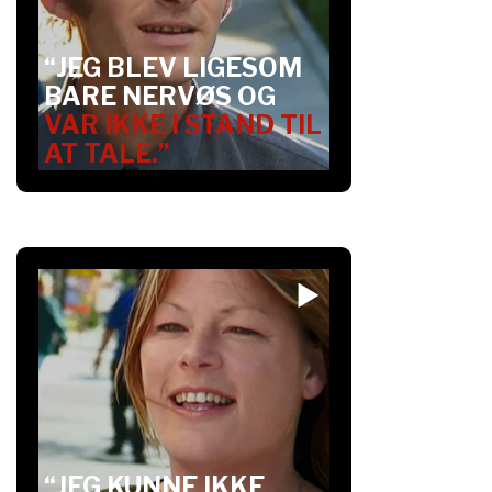
“JEG BLEV LIGESOM
BARE NERVØS OG
VAR IKKE I STAND TIL
AT TALE.”
“JEG KUNNE IKKE