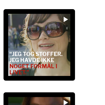
“JEG TOG STOFFER.
JEG HAVDE IKKE
NOGET FORMÅL I
LIVET.”