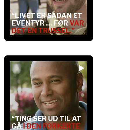
“LIVET ER SÅDAN ET
EVENTYR … FØR
VAR
DET EN TRUSSEL.”
“TING SER UD TIL AT
GÅ
I DEN FORKERTE