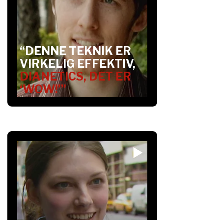
“DENNE TEKNIK ER
VIRKELIG EFFEKTIV,
DIANETICS, DET ER
‘WOW!’”