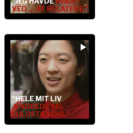
“JEG HAVDE
SVÆRT
VED … AT RELATERE.”
“HELE MIT LIV
ÆNDREDE SIG
FULDSTÆNDIG.”