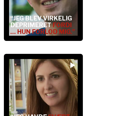
“JEG BLEV VIRKELIG
DEPRIMERET
FORDI
… HUN FORLOD MIG.”