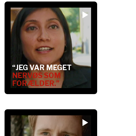
“JEG VAR MEGET
NERVØS SOM
FORÆLDER.”