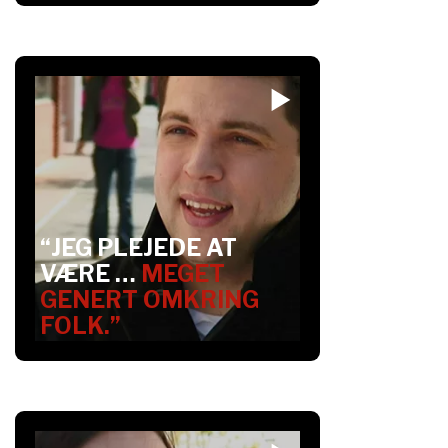
“JEG PLEJEDE AT
VÆRE …
MEGET
GENERT OMKRING
FOLK.”