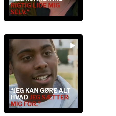
RIGTIG LIDE MIG
SELV.”
“JEG KAN GØRE ALT
HVAD
JEG SÆTTER
MIG FOR.”