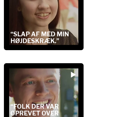
“SLAP AF MED MIN
HØJDESKRÆK.”
“FOLK DER VAR
OPREVET OVER