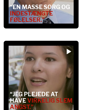
“EN MASSE SORG OG
INDESTÆNGTE
FØLELSER.”
“JEG PLEJEDE AT
HAVE
VIRKELIG SLEM
ANGST.”