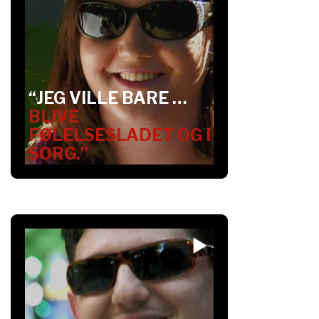
“JEG VILLE BARE …
BLIVE
FØLELSESLADET OG I
SORG.”