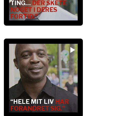
TING…
DER SKETE
NOGET I DERES
FORTID.”
“HELE MIT LIV
HAR
FORANDRET SIG.”